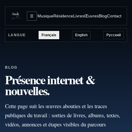
Musique
Résidence
Livres
Œuvres
Blog
Contact
☰
Français
English
Русский
LANGUE
BLOG
Présence internet &
nouvelles.
Cette page suit les œuvres abouties et les traces
publiques du travail : sorties de livres, albums, textes,
vidéos, annonces et étapes visibles du parcours