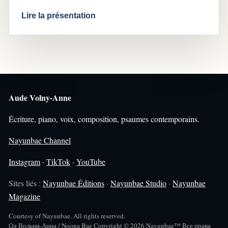
Lire la présentation
Aude Volny-Anne
Écriture, piano, voix, composition, psaumes contemporains.
Nayunbae Channel
Instagram
·
TikTok
·
YouTube
Sites liés :
Nayunbae Éditions
·
Nayunbae Studio
·
Nayunbae
Magazine
Courtesy of Nayunbae. All rights reserved.
Од Вольни-Анна / Noona Bae Copyright © 2026 Nayunbae™ Все права