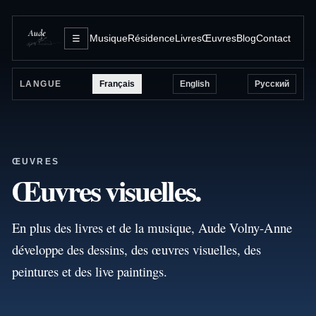
Musique
Résidence
Livres
Œuvres
Blog
Contact
☰
Français
English
Русский
LANGUE
ŒUVRES
Œuvres visuelles.
En plus des livres et de la musique, Aude Volny-Anne
développe des dessins, des œuvres visuelles, des
peintures et des live paintings.