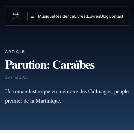
Musique
Résidence
Livres
Œuvres
Blog
Contact
☰
ARTICLE
Parution: Caraïbes
19 mai 2025
Un roman historique en mémoire des Callinagos, peuple
premier de la Martinique.