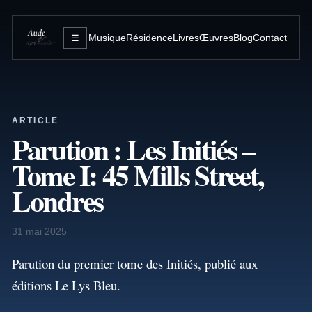
Musique
Résidence
Livres
Œuvres
Blog
Contact
☰
ARTICLE
Parution : Les Initiés –
Tome I: 45 Mills Street,
Londres
31 mai 2025
Parution du premier tome des Initiés, publié aux
éditions Le Lys Bleu.