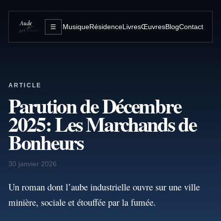
Musique
Résidence
Livres
Œuvres
Blog
Contact
☰
ARTICLE
Parution de Décembre
2025: Les Marchands de
Bonheurs
30 janvier 2026
Un roman dont l’aube industrielle ouvre sur une ville
minière, sociale et étouffée par la fumée.