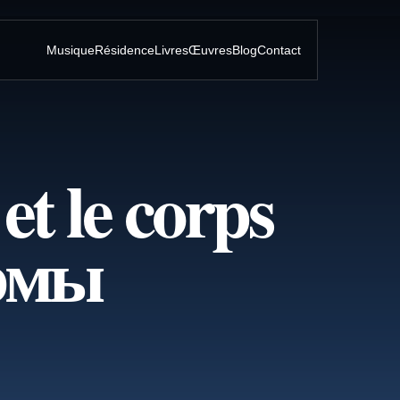
Musique
Résidence
Livres
Œuvres
Blog
Contact
et le corps
оэмы