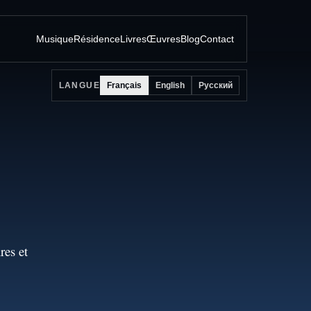
Musique
Résidence
Livres
Œuvres
Blog
Contact
Français
English
Русский
LANGUE
res et