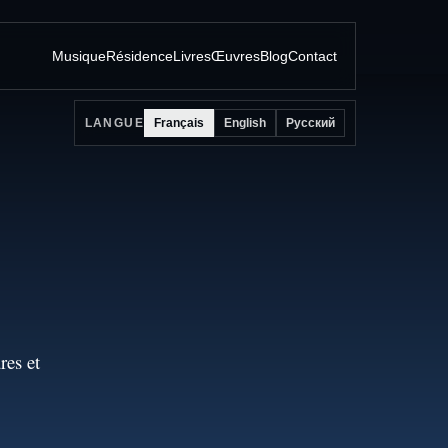
Musique
Résidence
Livres
Œuvres
Blog
Contact
Français
English
Русский
LANGUE
res et