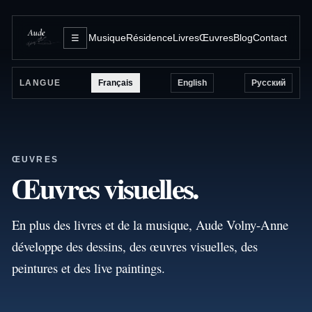
Musique
Résidence
Livres
Œuvres
Blog
Contact
☰
Français
English
Русский
LANGUE
ŒUVRES
Œuvres visuelles.
En plus des livres et de la musique, Aude Volny-Anne
développe des dessins, des œuvres visuelles, des
peintures et des live paintings.