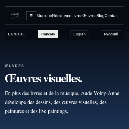
Musique
Résidence
Livres
Œuvres
Blog
Contact
☰
Français
English
Русский
LANGUE
ŒUVRES
Œuvres visuelles.
En plus des livres et de la musique, Aude Volny-Anne
développe des dessins, des œuvres visuelles, des
peintures et des live paintings.