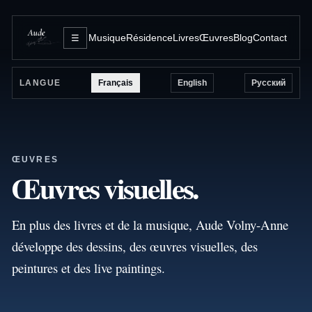
Musique
Résidence
Livres
Œuvres
Blog
Contact
☰
Français
English
Русский
LANGUE
ŒUVRES
Œuvres visuelles.
En plus des livres et de la musique, Aude Volny-Anne
développe des dessins, des œuvres visuelles, des
peintures et des live paintings.