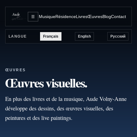
Musique
Résidence
Livres
Œuvres
Blog
Contact
☰
Français
English
Русский
LANGUE
ŒUVRES
Œuvres visuelles.
En plus des livres et de la musique, Aude Volny-Anne
développe des dessins, des œuvres visuelles, des
peintures et des live paintings.