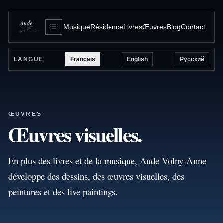
Musique
Résidence
Livres
Œuvres
Blog
Contact
☰
Français
English
Русский
LANGUE
ŒUVRES
Œuvres visuelles.
En plus des livres et de la musique, Aude Volny-Anne
développe des dessins, des œuvres visuelles, des
peintures et des live paintings.