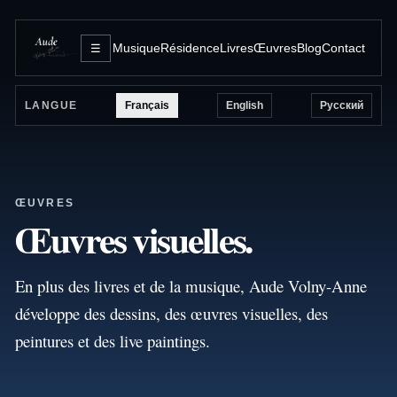
Musique
Résidence
Livres
Œuvres
Blog
Contact
☰
Français
English
Русский
LANGUE
ŒUVRES
Œuvres visuelles.
En plus des livres et de la musique, Aude Volny-Anne
développe des dessins, des œuvres visuelles, des
peintures et des live paintings.